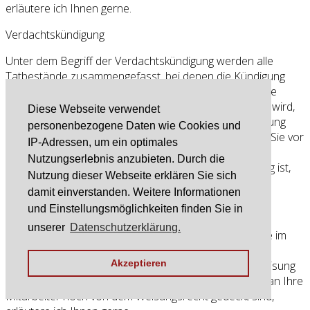
erläutere ich Ihnen gerne.
Verdachtskündigung
Unter dem Begriff der Verdachtskündigung werden alle
Tatbestände zusammengefasst, bei denen die Kündigung
nicht auf eine vom Gekündigten begangene schuldhafte
Pflichtverletzung selbst, sondern allein darauf gestützt wird,
Diese Webseite verwendet
der Gekündigte stehe im Verdacht, die Vertragsverletzung
personenbezogene Daten wie Cookies und
begangen zu haben. Besonders ist zu beachten, dass Sie vor
IP-Adressen, um ein optimales
Ausspruch einer Verdachtskündigung den Mitarbeiter
Nutzungserlebnis anzubieten. Durch die
bezüglich des Vorwurfes, der Grundlage der Kündigung ist,
Nutzung dieser Webseite erklären Sie sich
anhören müssen.
damit einverstanden. Weitere Informationen
Weisungsrecht
und Einstellungsmöglichkeiten finden Sie in
unserer
Datenschutzerklärung.
Das Weisungsrecht ist das Recht des Arbeitgebers, die im
Arbeitsvertrag nur rahmenmäßig umschriebene
Akzeptieren
Leistungspflicht des Arbeitnehmers einseitig durch Weisung
konkretisieren zu können. Welche Ihrer Anweisungen an Ihre
Mitarbeiter noch von dem Weisungsrecht gedeckt sind,