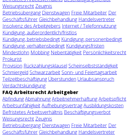
Weisungsrecht
Zeugnis
Betriebsübergang
Dienstwagen
Freie Mitarbeiter
Der
Geschäftsführer
Gleichbehandlung
Handelsvertreter
Insolvenz des Arbeitgebers
Internet / Telefonnutzung
Kündigung, außerordentlich/fristlos
Kündigung, betriebsbedingt
Kündigung, personenbedingt
Kündigung, verhaltensbedingt
Kündigungsfristen
Mindestlohn
Mobbing
Nebentätigkeit
Persönlichkeitsrecht
Prokurist
Provision
Rückzahlungsklausel
Scheinselbstständigkeit
Schmiergeld
Schwarzarbeit
Sonn- und Feiertagsarbeit
Teilzeitbeschäftigung
Überstunden
Urlaubsanspruch
Verdachtskündigung
FAQ Arbeitsrecht Arbeitgeber
Abfindung
Abmahnung
Arbeitnehmerhaftung
Arbeitspflicht
Arbeitsunfähigkeit
Aufhebungsvertrag
Ausbildungskosten
Befristetes Arbeitsverhältnis
Beschäftigungsverbot
Weisungsrecht
Zeugnis
Betriebsübergang
Dienstwagen
Freie Mitarbeiter
Der
Geschäftsführer
Gleichbehandlung
Handelsvertreter