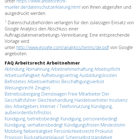
unter
https://www.arbeitsrecht-
mueller.de/datenschutzerklärung.html
von Ihnen abgerufen und
ausgedruckt werden.
1
Datenschutzbehörden verlangen für den zulässigen Einsatz von
Google Analytics den Abschluss einer
Auftragsdatenverarbeitungs-Vereinbarung. Eine entsprechende
Vorlage wird
unter
http://www.google.com/analytics/terms/de.pdf
von Google
angeboten.
FAQ Arbeitsrecht Arbeitnehmer
Abfindung
Abmahnung
Arbeitnehmerhaftung
Arbeitspflicht
Arbeitsunfähigkeit
Aufhebungsvertrag
Ausbildungskosten
Befristetes Arbeitsverhältnis
Beschäftigungsverbot
Weisungsrecht
Zeugnis
Betriebsübergang
Dienstwagen
Freie Mitarbeiter
Der
Geschäftsführer
Gleichbehandlung
Handelsvertreter
Insolvenz
des Arbeitgebers
Internet / Telefonnutzung
Kündigung,
außerordentlich/fristlos
Kündigung, betriebsbedingt
Kündigung, personenbedingt
Kündigung, verhaltensbedingt
Kündigungsfristen
Mindestlohn
Mobbing
Nebentätigkeit
Persönlichkeitsrecht
Prokurist
Provision
Rückzahlungsklausel
Scheinselbstständigkeit