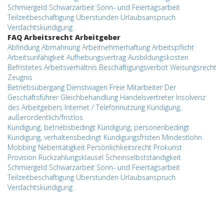
Schmiergeld
Schwarzarbeit
Sonn- und Feiertagsarbeit
Teilzeitbeschäftigung
Überstunden
Urlaubsanspruch
Verdachtskündigung
FAQ Arbeitsrecht Arbeitgeber
Abfindung
Abmahnung
Arbeitnehmerhaftung
Arbeitspflicht
Arbeitsunfähigkeit
Aufhebungsvertrag
Ausbildungskosten
Befristetes Arbeitsverhältnis
Beschäftigungsverbot
Weisungsrecht
Zeugnis
Betriebsübergang
Dienstwagen
Freie Mitarbeiter
Der
Geschäftsführer
Gleichbehandlung
Handelsvertreter
Insolvenz
des Arbeitgebers
Internet / Telefonnutzung
Kündigung,
außerordentlich/fristlos
Kündigung, betriebsbedingt
Kündigung, personenbedingt
Kündigung, verhaltensbedingt
Kündigungsfristen
Mindestlohn
Mobbing
Nebentätigkeit
Persönlichkeitsrecht
Prokurist
Provision
Rückzahlungsklausel
Scheinselbstständigkeit
Schmiergeld
Schwarzarbeit
Sonn- und Feiertagsarbeit
Teilzeitbeschäftigung
Überstunden
Urlaubsanspruch
Verdachtskündigung